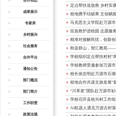
合作动态
定点帮扶送急救 乡村安
成果展示
校地携手结硕果 文创赋
马克思主义学院赴万源市
专家库
应急救护进校园 志愿服
乡村振兴
精准对接解民忧，创新创
社会服务
秋染群山，智汇教苑——
学校组织定点帮扶村村“
合作平台
学校教师受邀参加万源市
通知公告
校长侯忠明赴万源市石塘
部门概况
校地合作共谋文旅发展“
“川革老”团队赴万源市
部门简介
学校召开县校兴村工作组
工作职责
AI机器人遇见万源古村
政策法规