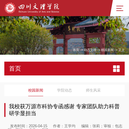
首页
->
动态文理
->
校园新闻
->
正文
首页
校园新闻
学院动态
师生风采
我校获万源市科协专函感谢 专家团队助力科普
研学显担当
发布时间：2026-04-15
作者：王学均
编辑：张莉；审核：包志