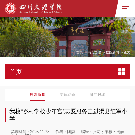
首页
->
动态文理
->
校园新闻
->
正文
首页
校园新闻
学院动态
师生风采
我校“乡村学校少年宫”志愿服务走进渠县红军小
学
发布时间：2025-11-28
作者：团委
编辑：张莉；审核：周頔