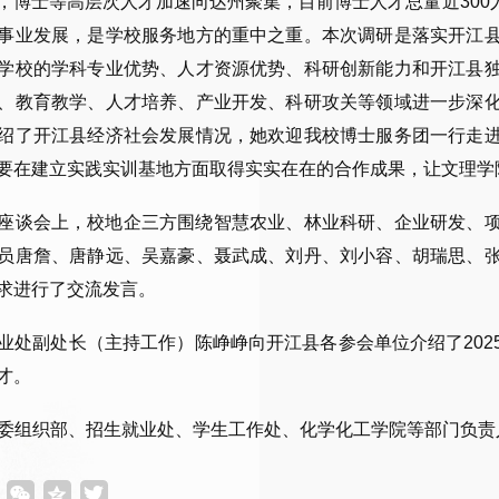
，博士等高层次人才加速向达州聚集，目前博士人才总量近30
事业发展，是学校服务地方的重中之重。本次调研是落实开江
学校的学科专业优势、人才资源优势、科研创新能力和开江县
、教育教学、人才培养、产业开发、科研攻关等领域进一步深
绍了开江县经济社会发展情况，她欢迎我校博士服务团一行走
要在建立实践实训基地方面取得实实在在的合作成果，让文理学
座谈会上，校地企三方围绕智慧农业、林业科研、企业研发、
员唐詹、唐静远、吴嘉豪、聂武成、刘丹、刘小容、胡瑞思、
求进行了交流发言。
业处副处长（主持工作）陈峥峥向开江县各参会单位介绍了20
才。
委组织部、招生就业处、学生工作处、化学化工学院等部门负责