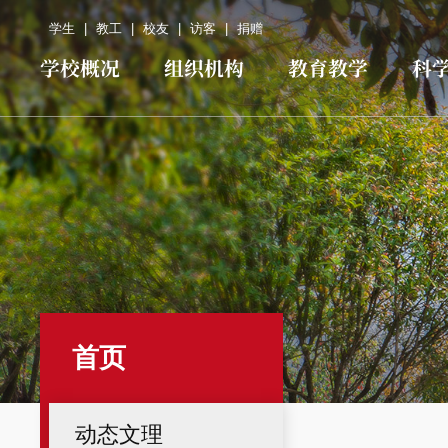
学生
|
教工
|
校友
|
访客
|
捐赠
学校概况
组织机构
教育教学
科
首页
动态文理