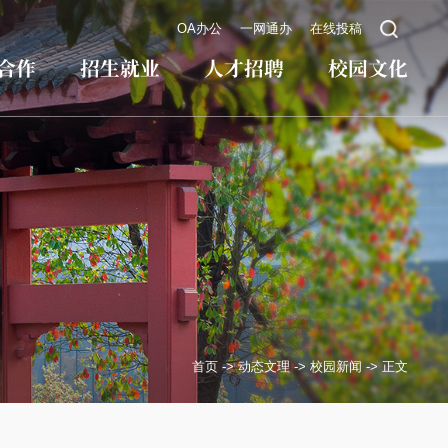
OA办公
一网通办
在线投稿
合作
招生就业
人才招聘
校园文化
首页
->
动态文理
->
校园新闻
->
正文